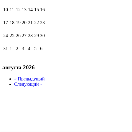
10
11
12
13
14
15
16
17
18
19
20
21
22
23
24
25
26
27
28
29
30
31
1
2
3
4
5
6
августа 2026
« Предыдущий
Следующий »
Эксклюзивным представителем марки SÜDA в России
является компания ICG (INTERNATIONAL COSMETIC
GROUP).
2026 г.
Санкт-Петербург: +7 (812) 565-52-57
Москва: +7 (495) 445-37-71
Екатеринбург: +7 (343) 369-84-70