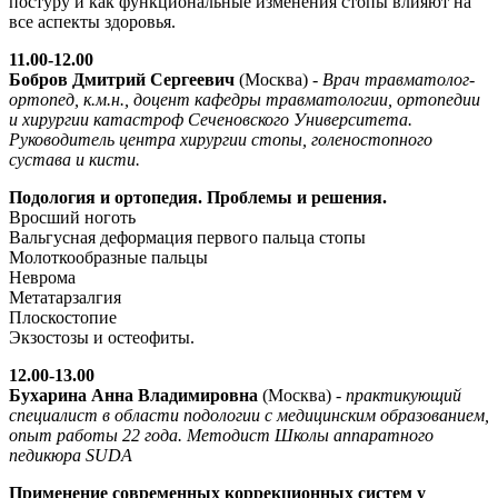
постуру и как функциональные изменения стопы влияют на
все аспекты здоровья.
11.00-12.00
Бобров Дмитрий Сергеевич
(Москва) -
Врач травматолог-
ортопед, к.м.н., доцент кафедры травматологии, ортопедии
и хирургии катастроф Сеченовского Университета.
Руководитель центра хирургии стопы, голеностопного
сустава и кисти.
Подология и ортопедия. Проблемы и решения.
Вросший ноготь
Вальгусная деформация первого пальца стопы
Молоткообразные пальцы
Неврома
Метатарзалгия
Плоскостопие
Экзостозы и остеофиты.
12.00-13.00
Бухарина Анна Владимировна
(Москва) -
практикующий
специалист в области подологии с медицинским образованием,
опыт работы 22 года. Методист Школы аппаратного
педикюра SUDA
Применение современных коррекционных систем у