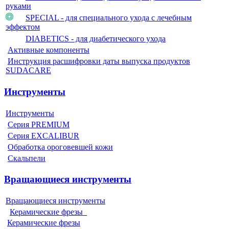
руками
SPECIAL - для специального ухода с лечебным
эффектом
DIABETICS - для диабетического ухода
Активные компоненты
Инструкция расшифровки даты выпуска продуктов
SUDACARE
Инструменты
Инструменты
Серия PREMIUM
Серия EXCALIBUR
Обработка ороговевшей кожи
Скальпели
Вращающиеся инструменты
Вращающиеся инструменты
Керамические фрезы
Керамические фрезы