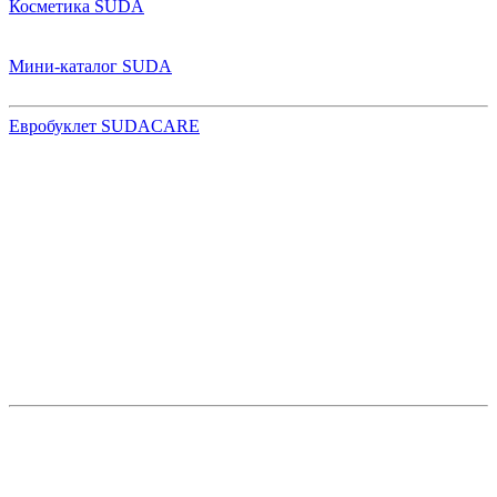
Косметика SUDA
Мини-каталог SUDA
Евробуклет SUDACARE
Эксклюзивным представителем марки SÜDA в России
является компания ICG (INTERNATIONAL COSMETIC
GROUP).
2026 г.