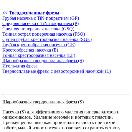
<< Твердосплавные фрезы
Грубая насечка с TiN-покрытием (GP)
Средняя насечка с TiN-покрытием (P)
Средняя поперечная насечка (GSQ)
Тонкая острая поперечная насечка (FSQ)
Супер грубая крестообразная насечка (SGE)
Грубая крестообразная насечка (GE)
Крестообразная насечка (E)
Тонкая крестообразная насечка (EF)
Шарообразная твердосплавная фреза (S)
Игольчатая фреза
Твердосплавные фрезы с левосторонней насечкой (L)
Шарообразная твердосплавная фреза (S)
Насечка (S) для эффективного удаления гиперкератозов и
онихомикозов. Удаление мозолей и ногтевых пластин.
Преимущества: высокая производительность при тихой
работе, малый износ насечек позволяет сохранить остроту