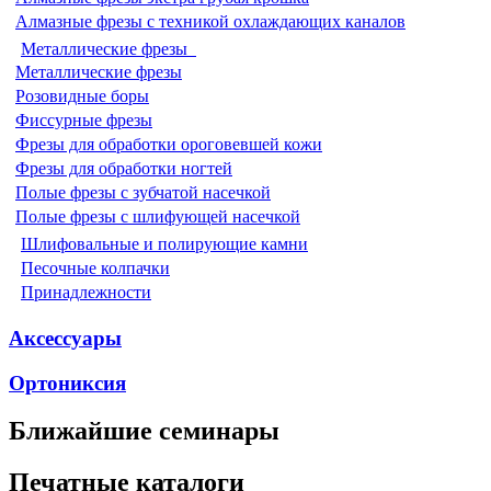
Алмазные фрезы с техникой охлаждающих каналов
Металлические фрезы
Металлические фрезы
Розовидные боры
Фиссурные фрезы
Фрезы для обработки ороговевшей кожи
Фрезы для обработки ногтей
Полые фрезы с зубчатой насечкой
Полые фрезы с шлифующей насечкой
Шлифовальные и полирующие камни
Песочные колпачки
Принадлежности
Аксессуары
Ортониксия
Ближайшие семинары
Печатные каталоги