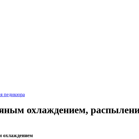
я педикюра
дяным охлаждением, распылен
м охлаждением