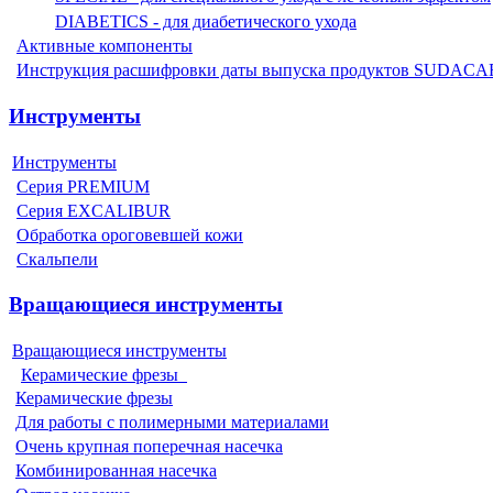
DIABETICS - для диабетического ухода
Активные компоненты
Инструкция расшифровки даты выпуска продуктов SUDAC
Инструменты
Инструменты
Серия PREMIUM
Серия EXCALIBUR
Обработка ороговевшей кожи
Скальпели
Вращающиеся инструменты
Вращающиеся инструменты
Керамические фрезы
Керамические фрезы
Для работы с полимерными материалами
Очень крупная поперечная насечка
Комбинированная насечка