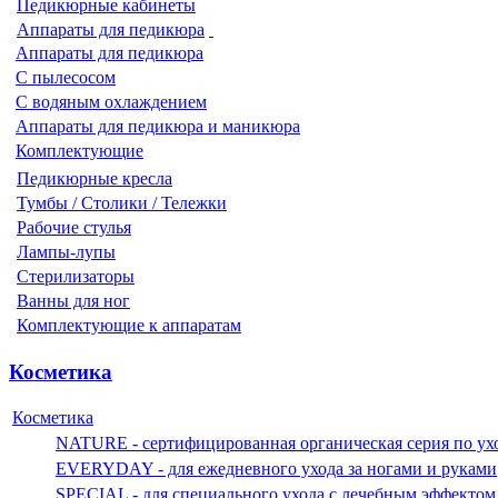
Педикюрные кабинеты
Аппараты для педикюра
Аппараты для педикюра
С пылесосом
С водяным охлаждением
Аппараты для педикюра и маникюра
Комплектующие
Педикюрные кресла
Тумбы / Столики / Тележки
Рабочие стулья
Лампы-лупы
Стерилизаторы
Ванны для ног
Комплектующие к аппаратам
Косметика
Косметика
NATURE - сертифицированная органическая серия по ухо
EVERYDAY - для ежедневного ухода за ногами и руками
SPECIAL - для специального ухода с лечебным эффектом