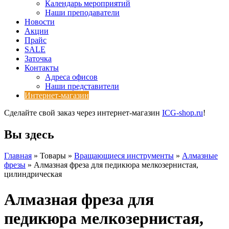
Календарь мероприятий
Наши преподаватели
Новости
Акции
Прайс
SALE
Заточка
Контакты
Адреса офисов
Наши представители
Интернет-магазин
Сделайте свой заказ через интернет-магазин
ICG-shop.ru
!
Вы здесь
Главная
» Товары »
Вращающиеся инструменты
»
Алмазные
фрезы
» Алмазная фреза для педикюра мелкозернистая,
цилиндрическая
Алмазная фреза для
педикюра мелкозернистая,