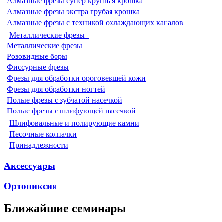
Алмазные фрезы супер крупная крошка
Алмазные фрезы экстра грубая крошка
Алмазные фрезы с техникой охлаждающих каналов
Металлические фрезы
Металлические фрезы
Розовидные боры
Фиссурные фрезы
Фрезы для обработки ороговевшей кожи
Фрезы для обработки ногтей
Полые фрезы с зубчатой насечкой
Полые фрезы с шлифующей насечкой
Шлифовальные и полирующие камни
Песочные колпачки
Принадлежности
Аксессуары
Ортониксия
Ближайшие семинары