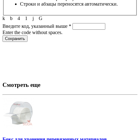
Строки и абзацы переносятся автоматически.
k
b
4
1
j
G
Введите код, указанный выше
*
Enter the code without spaces.
Смотреть еще
Бокс для хранения перевязочных материалов