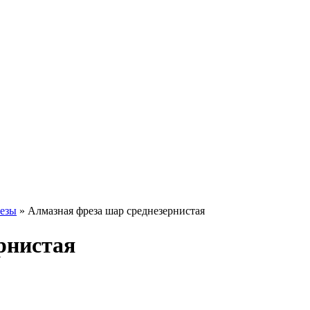
езы
» Алмазная фреза шар среднезернистая
рнистая