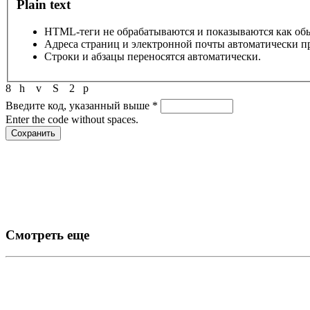
Plain text
HTML-теги не обрабатываются и показываются как об
Адреса страниц и электронной почты автоматически п
Строки и абзацы переносятся автоматически.
8
h
v
S
2
p
Введите код, указанный выше
*
Enter the code without spaces.
Смотреть еще