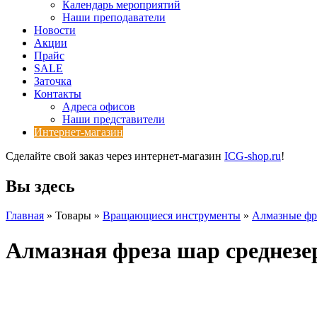
Календарь мероприятий
Наши преподаватели
Новости
Акции
Прайс
SALE
Заточка
Контакты
Адреса офисов
Наши представители
Интернет-магазин
Сделайте свой заказ через интернет-магазин
ICG-shop.ru
!
Вы здесь
Главная
» Товары »
Вращающиеся инструменты
»
Алмазные фр
Алмазная фреза шар среднезе