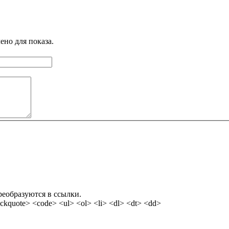
ено для показа.
реобразуются в ссылки.
kquote> <code> <ul> <ol> <li> <dl> <dt> <dd>