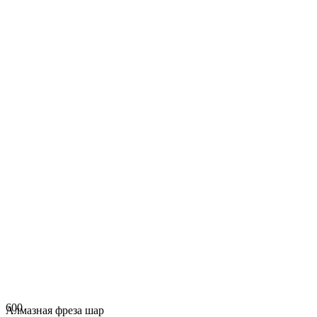
600
Алмазная фреза шар