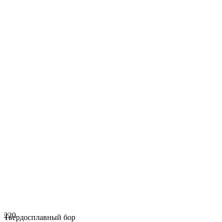
220
Твердосплавный бор