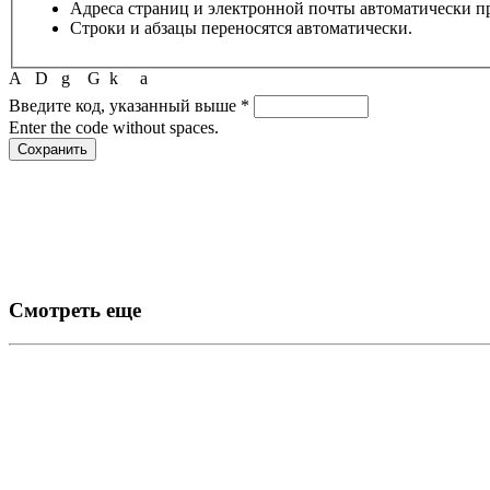
Адреса страниц и электронной почты автоматически п
Строки и абзацы переносятся автоматически.
A
D
g
G
k
a
Введите код, указанный выше
*
Enter the code without spaces.
Смотреть еще