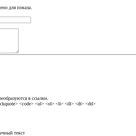
ено для показа.
реобразуются в ссылки.
kquote> <code> <ul> <ol> <li> <dl> <dt> <dd>
ычный текст